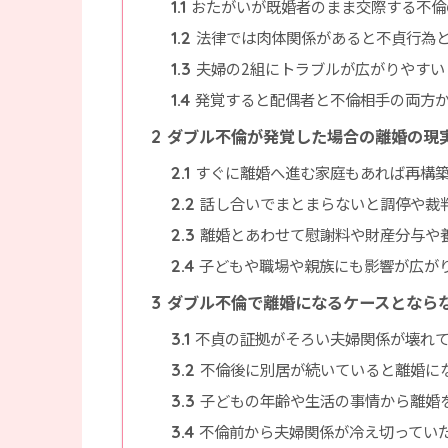
おたがいが既婚者のまま交際する不倫
1.1
法律では肉体関係があると不貞行為
1.2
夫婦の2組にトラブルが広がりやすい
1.3
発覚すると配偶者と不倫相手の両方
1.4
ダブル不倫が発覚した場合の離婚の現
2
すぐに離婚へ進む家庭もあれば再構
2.1
話し合いでまとまらないと調停や裁
2.2
離婚とあわせて慰謝料や財産分与や
2.3
子どもや職場や親族にも影響が広が
2.4
ダブル不倫で離婚になるケースとなら
3
不貞の証拠がそろい夫婦関係が壊れ
3.1
不倫後に別居が続いていると離婚に
3.2
子どもの年齢や生活の事情から離婚
3.3
不倫前から夫婦関係が冷え切ってい
3.4