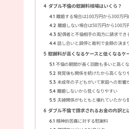
ダブル不倫の慰謝料相場はいくら？
4
離婚する場合は100万円から300万
4.1
離婚しない場合は50万円から100
4.2
配偶者と不倫相手の両方に請求でき
4.3
話し合いと調停と裁判で金額の決ま
4.4
慰謝料が高くなるケースと低くなるケ
5
不倫の期間が長く回数も多いと高く
5.1
発覚後も関係を続けたから高くなり
5.2
未成年の子どもがいて家庭への影響
5.3
離婚しないから低くなりやすい
5.4
夫婦関係がもともと壊れていたから
5.5
ダブル不倫で請求されるお金の内訳と
6
精神的苦痛に対する慰謝料
6.1