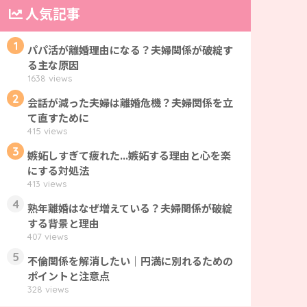
人気記事
1
パパ活が離婚理由になる？夫婦関係が破綻す
る主な原因
1638 views
2
会話が減った夫婦は離婚危機？夫婦関係を立
て直すために
415 views
3
嫉妬しすぎて疲れた...嫉妬する理由と心を楽
にする対処法
413 views
4
熟年離婚はなぜ増えている？夫婦関係が破綻
する背景と理由
407 views
5
不倫関係を解消したい｜円満に別れるための
ポイントと注意点
328 views