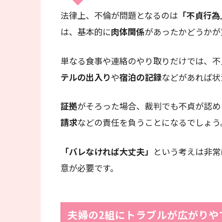
法律上、不倫が問題となるのは
「不貞行為
は、基本的に
肉体関係
があったかどうかが
単なる食事や連絡のやり取りだけでは、不
テルの出入り
や
宿泊の記録
などがあれば状
証拠
がそろった場合、裁判でも不貞が認め
請求
などの責任を負うことになるでしょう
「バレなければ大丈夫」
という考えは非常
意が必要です。
夫婦の2組にトラブルが広がりや